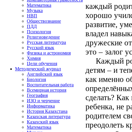
каждый родит
Математика
Музыка
хорошо училс
НВП
Обществознание
развитие, ум
ПДД
владел навык
Психология
Религиоведение
дружеские от
Русская литература
Русский язык
это – залог у
Физика и астрономия
Химия
Каждый роди
Цели обучения
детям – и теп
Методический журнал
Английский язык
как именно о
Биология
Воспитательная работа
определённых
Всемирная история
География
сделать? Как
ИЗО и черчение
ребенка, не 
Информатика
История Казахстана
родителем св
Казахская литература
Казахский язык
преодолеть к
Математика