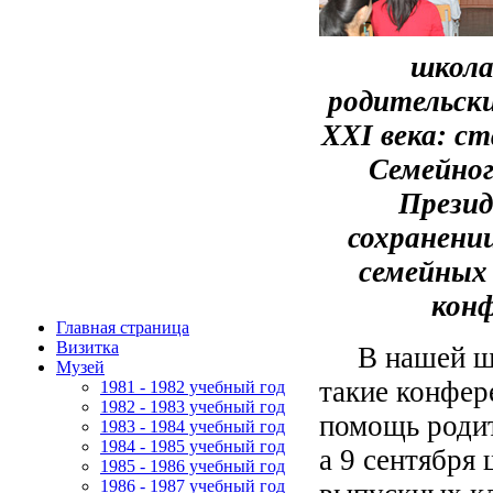
школа
родительск
XXI
века: с
Семейног
Презид
сохранени
семейных 
конф
Главная страница
Визитка
В нашей школ
Музей
такие конфер
1981 - 1982 учебный год
1982 - 1983 учебный год
помощь родит
1983 - 1984 учебный год
1984 - 1985 учебный год
а 9 сентября
1985 - 1986 учебный год
1986 - 1987 учебный год