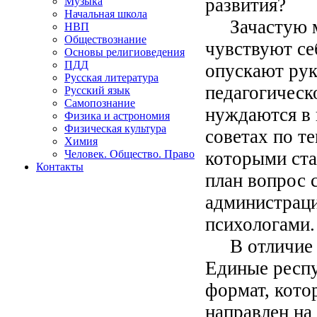
развития?
Музыка
Начальная школа
Зачастую м
НВП
Обществознание
чувствуют се
Основы религиоведения
ПДД
опускают рук
Русская литература
педагогическ
Русский язык
Самопознание
нуждаются в
Физика и астрономия
Физическая культура
советах по т
Химия
которыми ста
Человек. Общество. Право
Контакты
план вопрос 
администрац
психологами.
В отличие о
Единые респу
формат, кото
направлен на