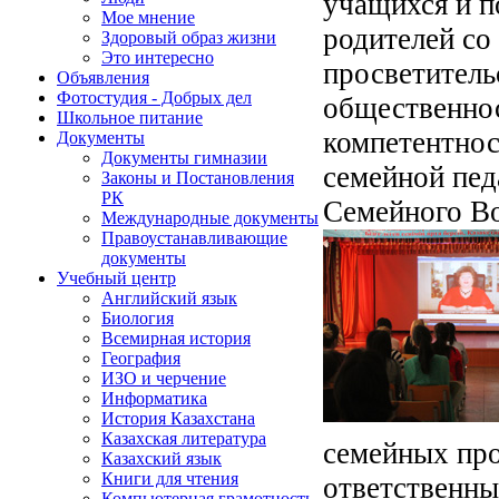
учащихся и 
Мое мнение
родителей с
Здоровый образ жизни
Это интересно
просветитель
Объявления
Фотостудия - Добрых дел
общественнос
Школьное питание
компетентнос
Документы
Документы гимназии
семейной пед
Законы и Постановления
РК
Семейного Во
Международные документы
Правоустанавливающие
документы
Учебный центр
Английский язык
Биология
Всемирная история
География
ИЗО и черчение
Информатика
История Казахстана
Казахская литература
семейных про
Казахский язык
Книги для чтения
ответственны
Компьютерная грамотность