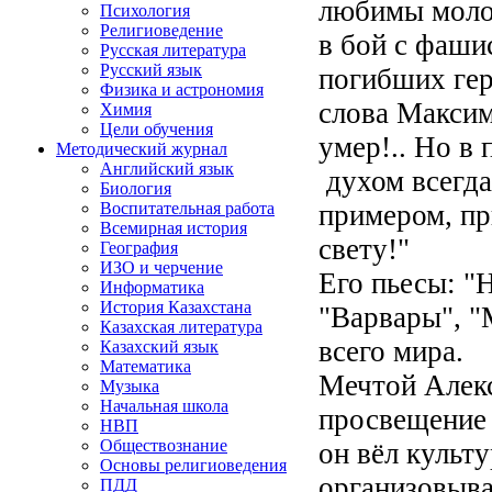
любимы моло
Психология
Религиоведение
в бой с фаши
Русская литература
Русский язык
погибших ге
Физика и астрономия
слова Максим
Химия
Цели обучения
умер!.. Но в
Методический журнал
Английский язык
духом всегд
Биология
примером, пр
Воспитательная работа
Всемирная история
свету!"
География
ИЗО и черчение
Его пьесы: "
Информатика
История Казахстана
"Варвары", 
Казахская литература
всего мира.
Казахский язык
Математика
Мечтой Алек
Музыка
Начальная школа
просвещение 
НВП
Обществознание
он вёл культ
Основы религиоведения
организовыва
ПДД