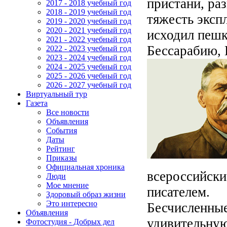
пристани, ра
2017 - 2018 учебный год
2018 - 2019 учебный год
тяжесть эксп
2019 - 2020 учебный год
2020 - 2021 учебный год
исходил пешк
2021 - 2022 учебный год
Бессарабию,
2022 - 2023 учебный год
2023 - 2024 учебный год
2024 - 2025 учебный год
2025 - 2026 учебный год
2026 - 2027 учебный год
Виртуальный тур
Газета
Все новости
Объявления
События
Даты
Рейтинг
Приказы
Официальная хроника
всероссийски
Люди
Мое мнение
писателем.
Здоровый образ жизни
Это интересно
Бесчисленные
Объявления
удивительную
Фотостудия - Добрых дел