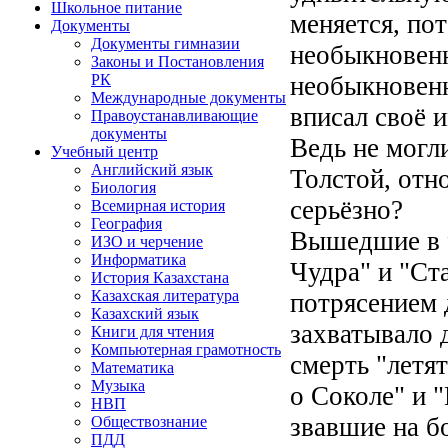
Школьное питание
меняется, по
Документы
Документы гимназии
необыкновенн
Законы и Постановления
необыкновенн
РК
Международные документы
вписал своё 
Правоустанавливающие
документы
Ведь не могл
Учебный центр
Английский язык
Толстой, отн
Биология
серьёзно?
Всемирная история
География
Вышедшие в 9
ИЗО и черчение
Информатика
Чудра" и "Ст
История Казахстана
Казахская литература
потрясением 
Казахский язык
захватывало д
Книги для чтения
Компьютерная грамотность
смерть "летя
Математика
Музыка
о Соколе" и 
НВП
звавшие на б
Обществознание
ПДД