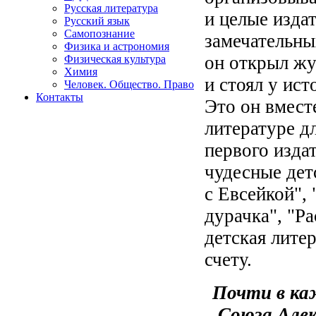
Русская литература
и целые изда
Русский язык
Самопознание
замечательны
Физика и астрономия
он открыл жу
Физическая культура
Химия
и стоял у ист
Человек. Общество. Право
Контакты
Это он вмест
литературе д
первого изда
чудесные дет
с Евсейкой",
дурачка", "Ра
детская лите
счету.
Почти в ка
Союза Але