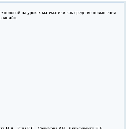
хнологий на уроках математики как средство повышения
 знаний».
та Н.А., Ким Е.С., Салимова Р.Н., Лукьянченко Н.Б.