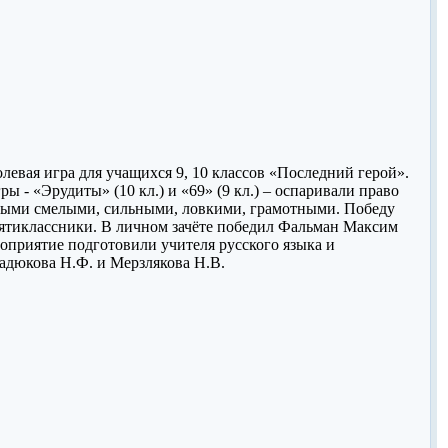
олевая игра для учащихся 9, 10 классов «Последний герой».
ы - «Эрудиты» (10 кл.) и «69» (9 кл.) – оспаривали право
мыми смелыми, сильными, ловкими, грамотными. Победу
ятиклассники. В личном зачёте победил Фальман Максим
роприятие подготовили учителя русского языка и
адюкова Н.Ф. и Мерзлякова Н.В.