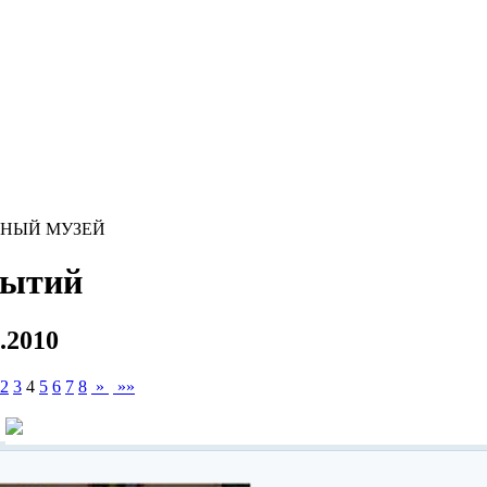
ЬНЫЙ МУЗЕЙ
бытий
8.2010
2
3
4
5
6
7
8
»
»»