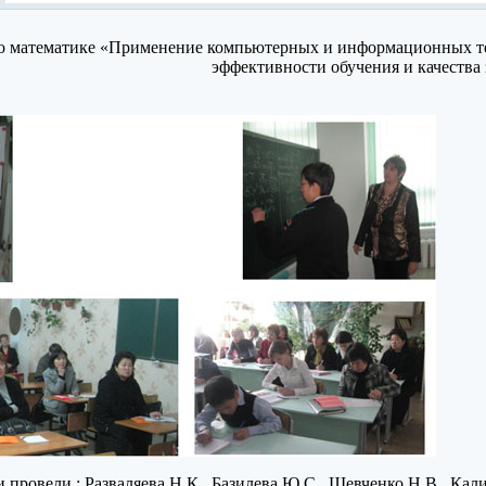
по математике «Применение компьютерных и информационных те
эффективности обучения и качества
провели : Разваляева Н.К., Базилева Ю.С., Шевченко Н.В., Кали