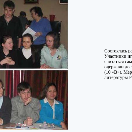
Состоялась р
Участники игр
считаться са
одержали дес
(10 «В»). Ме
литературы Р