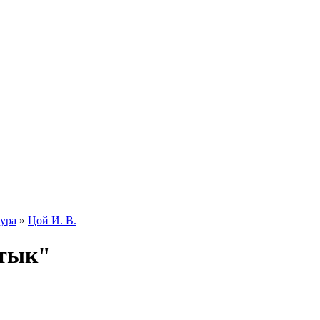
тура
»
Цой И. В.
стык"