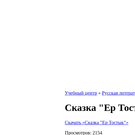
Учебный центр
»
Русская литера
Сказка "Ер То
Скачать «Сказка "Ер Тостык"»
Просмотров:
2154