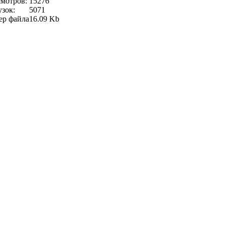
мотров:
15276
узок:
5071
ер файла
16.09 Kb